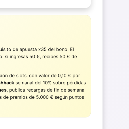
isito de apuesta x35 del bono. El
o: si ingresas 50 €, recibes 50 € de
ción de slots, con valor de 0,10 € por
shback
semanal del 10% sobre pérdidas
nes
, publica recargas de fin de semana
as de premios de 5.000 € según puntos