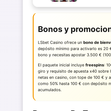
Bonos y promocion
LSbet Casino ofrece un
bono de bienv
depósito mínimo para activarlo es 20 €,
bono y necesitas apostar 3.500 € (100 
El paquete inicial incluye
freespins
: 1
giro y requisito de apuesta x40 sobre 
netas en casino, con tope de 100 € y ac
como 50% hasta 100 € con depósito mí
acumulados.