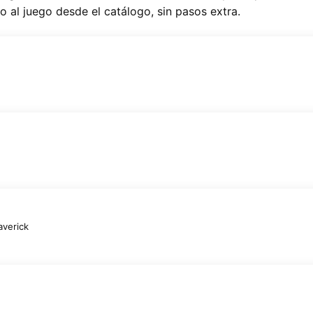
to al juego desde el catálogo, sin pasos extra.
averick