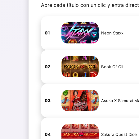
Abre cada título con un clic y entra direc
01
Neon Staxx
02
Book Of Oil
03
Asuka X Samurai M
04
Sakura Quest Dice