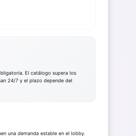
ligatoria. El catálogo supera los
san 24/7 y el plazo depende del
nen una demanda estable en el lobby.