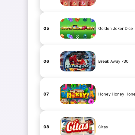
05
Golden Joker Dice
06
Break Away 730
07
Honey Honey Hon
08
Citas