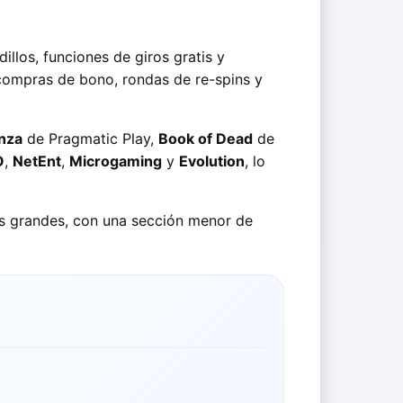
dillos, funciones de giros gratis y
 compras de bono, rondas de re-spins y
nza
de Pragmatic Play,
Book of Dead
de
O
,
NetEnt
,
Microgaming
y
Evolution
, lo
s grandes, con una sección menor de