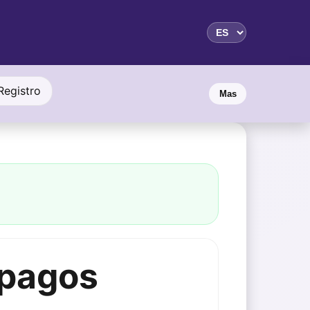
Registro
Mas
 pagos