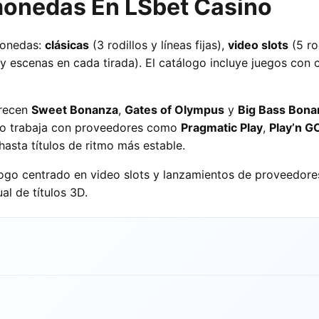
onedas En LSbet Casino
monedas:
clásicas
(3 rodillos y líneas fijas),
video slots
(5 ro
y escenas en cada tirada). El catálogo incluye juegos con
arecen
Sweet Bonanza
,
Gates of Olympus
y
Big Bass Bona
no trabaja con proveedores como
Pragmatic Play
,
Play’n G
hasta títulos de ritmo más estable.
ogo centrado en video slots y lanzamientos de proveedore
l de títulos 3D.