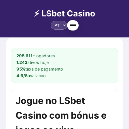
⚡ LSbet Casino
295.611+
jogadores
1.243
ativos hoje
95%
taxa de pagamento
4.6/5
avaliacao
Jogue no LSbet
Casino com bónus e