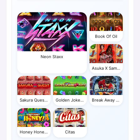
Book Of Oil
Neon Staxx
Asuka X Samurai Maverick
Sakura Quest Dice
Golden Joker Dice
Break Away 730
Honey Honey Honey
Citas