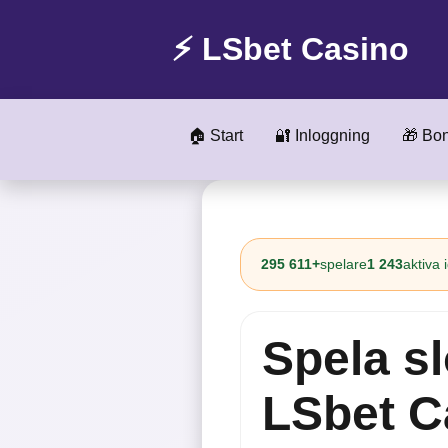
⚡ LSbet Casino
🏠 Start
🔐 Inloggning
🎁 Bo
295 611+
spelare
1 243
aktiva 
Spela sl
LSbet C