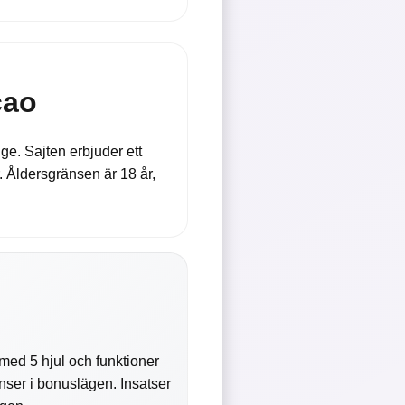
cao
ge. Sajten erbjuder ett
. Åldersgränsen är 18 år,
med 5 hjul och funktioner
ser i bonuslägen. Insatser