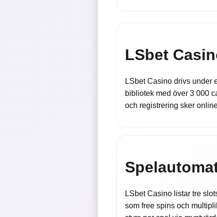
LSbet Casin
LSbet Casino drivs under en
bibliotek med över 3 000 ca
och registrering sker onli
Spelautomat
LSbet Casino listar tre slot
som free spins och multipl